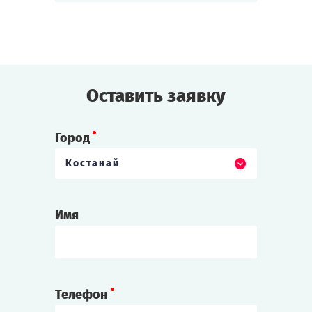
на неофициальный разговор. Вам
предстоит раскрыть тайны певицы
и сохранить свои секреты.
Cыграть
Смотреть сценарий
Оставить заявку
Город
Костанай
Имя
Телефон