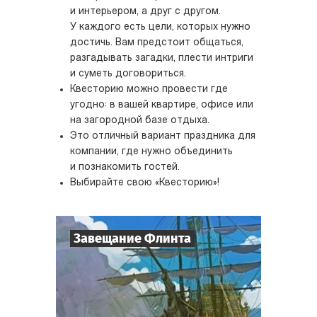
и интерьером, а друг с другом.
У каждого есть цели, которых нужно
достичь. Вам предстоит общаться,
разгадывать загадки, плести интриги
и суметь договориться.
Квесторию можно провести где
угодно: в вашей квартире, офисе или
на загородной базе отдыха.
Это отличный вариант праздника для
компании, где нужно объединить
и познакомить гостей.
Выбирайте свою «Квесторию»!
Завещание Флинта
8
-
32
Игроков
2-3
ч.
Время игры