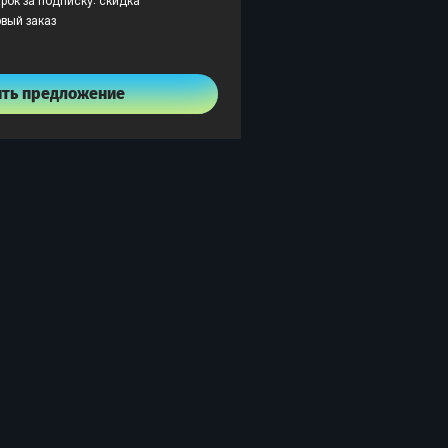
рок за подписку: скидка
рвый заказ
ить предложение