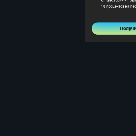
от Квестории и пода
10 процентов на пе
Получ