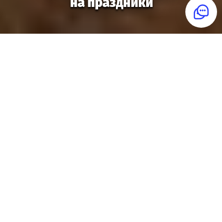
Распределенная команда?
Играйте в квестории онлайн!
Подробнее
Квестория
— игра для праздника, когда
хочется удивить гостей и попробовать
что-то новое. Домой, в офис, школу или
кафе приедет ведущий с игрой, и гости
перевоплотятся в героев, например,
детектива.