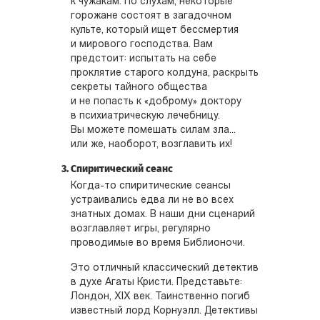
к чужакам. По слухам, некоторые
горожане состоят в загадочном
культе, который ищет бессмертия
и мирового господства. Вам
предстоит: испытать на себе
проклятие старого колдуна, раскрыть
секреты тайного общества
и не попасть к «доброму» доктору
в психиатрическую лечебницу.
Вы можете помешать силам зла...
или же, наоборот, возглавить их!
Спиритический сеанс
Когда-то спиритические сеансы
устраивались едва ли не во всех
знатных домах. В наши дни сценарий
возглавляет игры, регулярно
проводимые во время Библионочи.
Это отличный классический детектив
в духе Агаты Кристи. Представьте:
Лондон, XIX век. Таинственно погиб
известный лорд Корнуэлл. Детективы