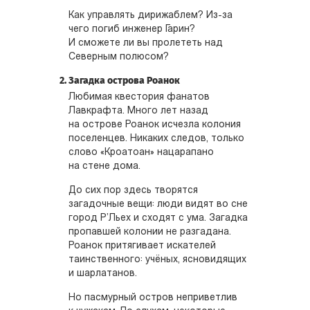
Как управлять дирижаблем? Из-за
чего погиб инженер Гарин?
И сможете ли вы пролететь над
Северным полюсом?
Загадка острова Роанок
Любимая квестория фанатов
Лавкрафта. Много лет назад
на острове Роанок исчезла колония
поселенцев. Никаких следов, только
слово «Кроатоан» нацарапано
на стене дома.
До сих пор здесь творятся
загадочные вещи: люди видят во сне
город Р’Льех и сходят с ума. Загадка
пропавшей колонии не разгадана.
Роанок притягивает искателей
таинственного: учёных, ясновидящих
и шарлатанов.
Но пасмурный остров неприветлив