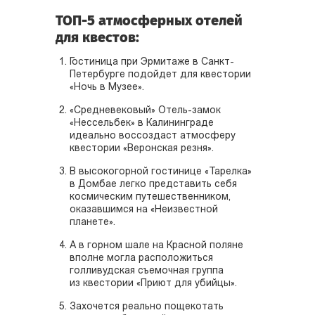
ТОП-5 атмосферных отелей
для квестов:
Гостиница при Эрмитаже в Санкт-
Петербурге подойдет для квестории
«Ночь в Музее».
«Средневековый» Отель-замок
«Нессельбек» в Калининграде
идеально воссоздаст атмосферу
квестории «Веронская резня».
В высокогорной гостинице «Тарелка»
в Домбае легко представить себя
космическим путешественником,
оказавшимся на «Неизвестной
планете».
А в горном шале на Красной поляне
вполне могла расположиться
голливудская съемочная группа
из квестории «Приют для убийцы».
Захочется реально пощекотать